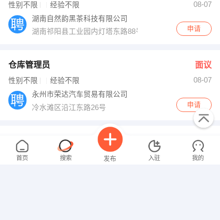
08-07
性别不限
经验不限
湖南自然韵黑茶科技有限公司
申请
湖南祁阳县工业园内灯塔东路88号
仓库管理员
面议
08-07
性别不限
经验不限
永州市荣达汽车贸易有限公司
申请
冷水滩区沿江东路26号
钣金工程师
面议
08-07
性别不限
经验不限
首页
搜索
入驻
我的
发布
浏阳市中一精密钣金有限公司
申请
湖南 长沙 浏阳 经济技术开发区康天路6号
导游
面议