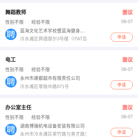
舞蹈教师
面议
08-07
性别不限
经验不限
蓝海文化艺术学校暨蓝海健身会所
申请
冷水滩区舜德摩尔3号楼（ITAT百货）四楼
电工
面议
08-07
性别不限
经验不限
永州市建都超市有限责任公司
申请
冷水滩区零陵中路871号
办公室主任
面议
08-07
性别不限
经验不限
湖南博瑞机电设备安装有限公司
申请
永州市冷水滩区翠竹路与育才路交叉口尚东大厦11楼