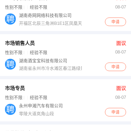
08-07
出纳
保险
性别不限
经验不限
湖南奇网网络科技有限公司
编辑
法律
申请
开福区北辰三角洲B1E1区凤凰天街苑1栋16025
保洁
贸易采购
市场销售人员
面议
跟单
理财顾问
08-07
性别不限
经验不限
湖南酒宝宝科技有限公司
其他职位
申请
湖南省永州市冷水滩区春江路绿景美城25-2栋（D座）
市场专员
面议
08-07
性别不限
经验不限
永州申湘汽车有限公司
申请
零陵大道岚角山段