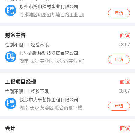
永州市瀚申建材实业有限公司
申请
冷水滩区凤凰园胡塘西路工业园区内（育才学校旁）
财务主管
面议
08-07
性别不限
经验不限
长沙市驰锋科技发展有限公司
申请
湖南 长沙 芙蓉区 长沙市芙蓉区三湘汽车用品城3区2栋东
工程项目经理
面议
08-07
性别不限
经验不限
长沙市大千装饰工程有限公司
申请
湖南 长沙 芙蓉区 联合商夏14楼 大千装饰公司
会计
面议