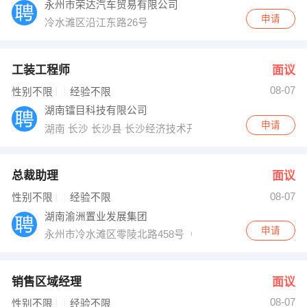
永州市荣达汽车贸易有限公司
申请
冷水滩区沿江东路26号
工装工程师
面议
08-07
性别不限
经验不限
湖南镭目科技有限公司
申请
湖南 长沙 长沙县 长沙经济技术开发区泉塘街道枫树路34
总裁助理
面议
08-07
性别不限
经验不限
湖南渝洲置业发展集团
申请
永州市冷水滩区零陵北路458号（舜德花园）
销售区域经理
面议
08-07
性别不限
经验不限