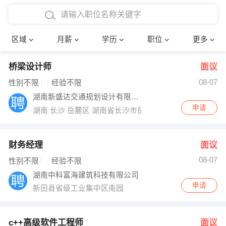
4000-5000元
本科
行政后勤
建筑装潢
确定
区域
月薪
学历
职位
更多
5000-8000元
硕士
销售岗位
教师
桥梁设计师
面议
8000-12000元
博士
文员
护士
08-07
性别不限
经验不限
12000-20000元
财务会计
传单派发
湖南新盛达交通规划设计有限公司
申请
湖南 长沙 岳麓区 湖南省长沙市岳麓区梅溪湖
其他
超市零售
促销导购
网络IT
保健按摩
财务经理
面议
08-07
性别不限
经验不限
快递员
前台接待
湖南中科富海建筑科技有限公司
申请
新田县省级工业集中区南园
收银员
技术员/工程师
水电/机修
部门经理
c++高级软件工程师
面议