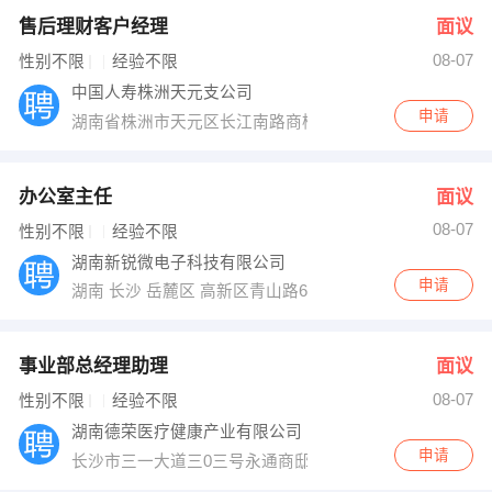
售后理财客户经理
面议
08-07
性别不限
经验不限
中国人寿株洲天元支公司
申请
湖南省株洲市天元区长江南路商检大楼五楼（新一佳正对
办公室主任
面议
08-07
性别不限
经验不限
湖南新锐微电子科技有限公司
申请
湖南 长沙 岳麓区 高新区青山路6号金鹰文化创意园
事业部总经理助理
面议
08-07
性别不限
经验不限
湖南德荣医疗健康产业有限公司
申请
长沙市三一大道三0三号永通商邸十五楼