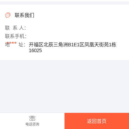
联系我们
联 系 人：
联系手机：
****
地 址：
开福区北辰三角洲B1E1区凤凰天街苑1栋
16025
返回首页
电话咨询