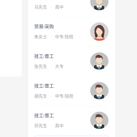
马先生
·
高中
贸易/采购
朱女士
·
中专/技校
技工/普工
张先生
·
大专
技工/普工
胡先生
·
中专/技校
技工/普工
邓先生
·
高中